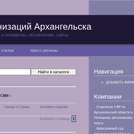
низаций Архангельска
а и телефоны, объявления, сайты
статьи
пресс-релизы
Навигация
ДОБАВИТЬ ФИРМ
Компании
, СМИ
Города и Страны
Интернет издания
Отделение СФР по
Архангельской области и
Ненецкому автономному
1
Выберите страницу:
округу
Арбитражный суд
Архангельской области