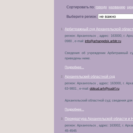
Сортировать по:
городу
названию
це
Выберите регион:
Арбитражный суд Архангельской облас
1.
регион: Архангельск , адрес: 163000, г. Арх
0980 , e-mail:
info@arhangelsk.arbitr.ru
Сведения об учреждении Арбитражный су
приведены ниже.
Подробнее...
Архангельский областной суд
2.
регион: Архангельск , адрес: 163000, г. Арх
63-9801 , e-mail:
oblsud.arh@sudrf.ru
Архангельский областной суд: сведения для
Подробнее...
Прокуратура Архангельской области и 
3.
регион: Архангельск , адрес: 163002, г. Арх
45-4545