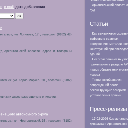
Архангельский областн
не
e-mail
дате добавления
суд
Статьи
ти
Как выявляются скрыты
ангельск, ул. Логинова, 17 , телефон: (8182) 42-
дефекты в сварных
соединениях металличес
конструкций при обследо
д Архангельской области: адрес и телефоны
зданий
Несогласованность узл
примыкания в разделе АР
и риск образования мост
холода
Технический анализ
ангельск, ул. Карла Маркса, 20 , телефон: (8182)
повреждений после
реконструкции: алгоритм
установления причин
 связи и адрес размещены в описании.
Пресс-релизы
Ненецкого автономного округа
17-02-2026 Коммунальн
ангельск, пр-т Новгородский, 15 , телефон: (8182)
динамика в Архангельске