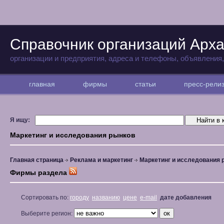
Справочник организаций Арха
организации и предприятия, адреса и телефоны, объявления
главная
фирмы
статьи
пресс-рел
Я ищу:
Маркетинг и исследования рынков
Главная страница
Реклама и маркетинг
Маркетинг и исследования 
Фирмы раздела
Сортировать по:
городу
названию
цене
e-mail
дате добавления
Выберите регион: