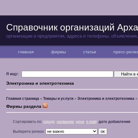
Справочник организаций Арха
организации и предприятия, адреса и телефоны, объявления
главная
фирмы
статьи
пресс-рел
Я ищу:
Электроника и электротехника
Главная страница
Товары и услуги
Электроника и электротехника
Фирмы раздела
Сортировать по:
городу
названию
цене
e-mail
дате добавления
Выберите регион: