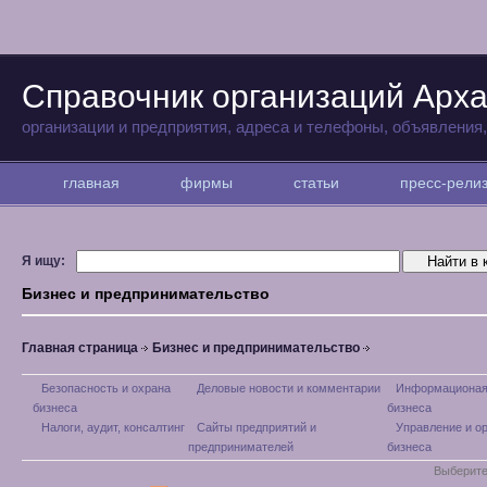
Справочник организаций Арха
организации и предприятия, адреса и телефоны, объявления
главная
фирмы
статьи
пресс-рел
Я ищу:
Бизнес и предпринимательство
Главная страница
Бизнес и предпринимательство
Безопасность и охрана
Деловые новости и комментарии
Информационая
бизнеса
бизнеса
Налоги, аудит, консалтинг
Сайты предприятий и
Управление и о
предпринимателей
бизнеса
Выберите