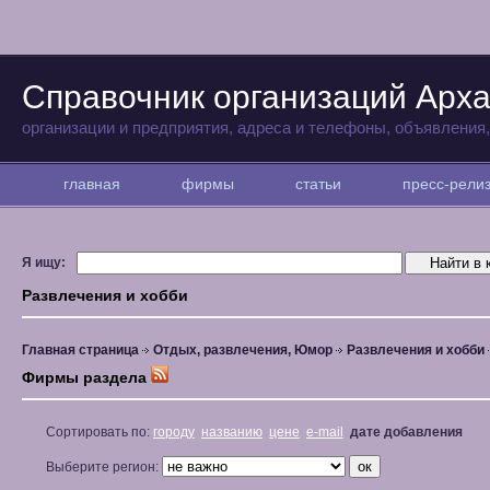
Справочник организаций Арха
организации и предприятия, адреса и телефоны, объявления
главная
фирмы
статьи
пресс-рел
Я ищу:
Развлечения и хобби
Главная страница
Отдых, развлечения, Юмор
Развлечения и хобби
Фирмы раздела
Сортировать по:
городу
названию
цене
e-mail
дате добавления
Выберите регион: