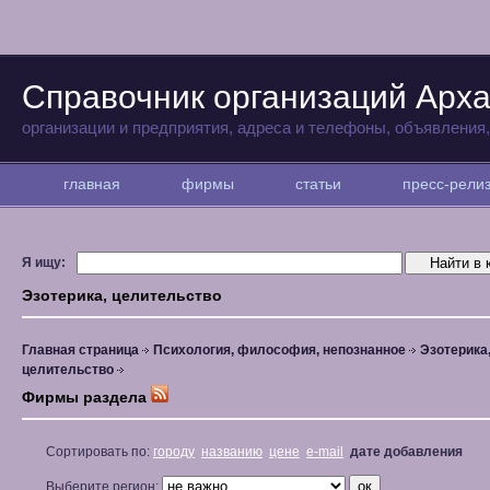
Справочник организаций Арха
организации и предприятия, адреса и телефоны, объявления
главная
фирмы
статьи
пресс-рел
Я ищу:
Эзотерика, целительство
Главная страница
Психология, философия, непознанное
Эзотерика
целительство
Фирмы раздела
Сортировать по:
городу
названию
цене
e-mail
дате добавления
Выберите регион: