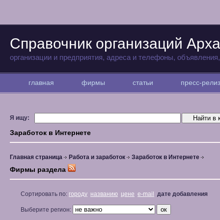
Справочник организаций Арха
организации и предприятия, адреса и телефоны, объявления
главная
фирмы
статьи
пресс-рел
Я ищу:
Заработок в Интернете
Главная страница
Работа и заработок
Заработок в Интернете
Фирмы раздела
Сортировать по:
городу
названию
цене
e-mail
дате добавления
Выберите регион: