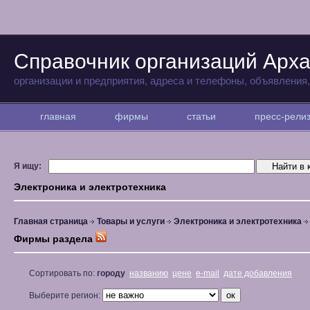
Справочник организаций Арха
организации и предприятия, адреса и телефоны, объявления
главная
фирмы
статьи
пресс-рел
Я ищу:
Электроника и электротехника
Главная страница
Товары и услуги
Электроника и электротехника
Фирмы раздела
Сортировать по:
городу
названию
цене
e-mail
дате добавления
Выберите регион: