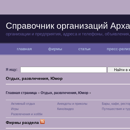
Справочник организаций Арха
организации и предприятия, адреса и телефоны, объявления
главная
фирмы
статьи
пресс-рел
Я ищу:
Отдых, развлечения, Юмор
Главная страница
Отдых, развлечения, Юмор
Активный отдых
Анекдоты и приколы
Бары, кафе, рест
Игры
Кино/видео
Путешествия и ту
Развлечения и хобби
Фирмы раздела