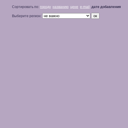
Сортировать по:
городу
названию
цене
e-mail
дате добавления
Выберите регион: