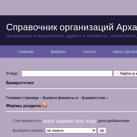
Справочник организаций Арха
организации и предприятия, адреса и телефоны, объявления
главная
фирмы
статьи
пресс-рел
Я ищу:
Банкротство
Главная страница
Банки и финансы в
Банкротство
Фирмы раздела
Сортировать по:
городу
названию
цене
e-mail
дате добавления
Выберите регион: